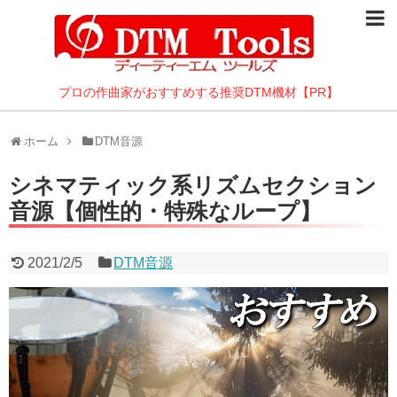
DTMパソコン
10万以内のデスクトップ
プロの作曲家がおすすめする推奨DTM機材【PR】
10万以内のノート
ホーム
DTM音源
DTMに最適なBTOパソコン
シネマティック系リズムセクション
静かなパソコン特集
音源【個性的・特殊なループ】
DAW
2021/2/5
DTM音源
DTM音源
オーディオI/F
モニタスピーカー