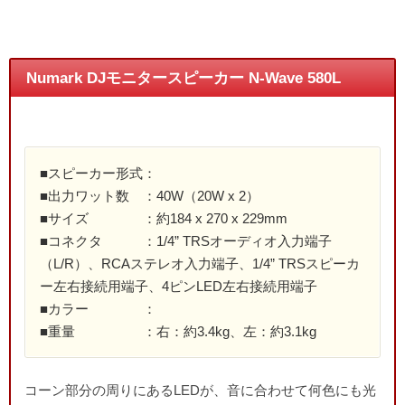
Numark DJモニタースピーカー N-Wave 580L
■スピーカー形式：
■出力ワット数 ：40W（20W x 2）
■サイズ ：約184 x 270 x 229mm
■コネクタ ：1/4” TRSオーディオ入力端子
（L/R）、RCAステレオ入力端子、1/4” TRSスピーカ
ー左右接続用端子、4ピンLED左右接続用端子
■カラー ：
■重量 ：右：約3.4kg、左：約3.1kg
コーン部分の周りにあるLEDが、音に合わせて何色にも光