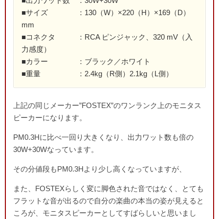
■出力ワット数 ：30W+30W
■サイズ ：130（W）×220（H）×169（D）
mm
■コネクタ ：RCA ピンジャック、320 mV（入
力感度）
■カラー ：ブラック／ホワイト
■重量 ：2.4kg（R側）2.1kg（L側）
上記の同じメーカー”FOSTEX”のワンランク上のモニタス
ピーカーになります。
PM0.3Hに比べ一回り大きくなり、出力ワット数も倍の
30W+30Wなっています。
その分値段もPM0.3Hより少し高くなっていますが、
また、FOSTEXらしく変に脚色された音ではなく、とても
フラットな音が出るので自分の楽曲の本当の姿が見えると
ころが、モニタスピーカーとしてすばらしいと思いまし