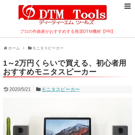
DTMパソコン
10万以内のデスクトップ
プロの作曲家がおすすめする推奨DTM機材【PR】
10万以内のノート
ホーム
モニタスピーカー
DTMに最適なBTOパソコン
1～2万円くらいで買える、初心者用
静かなパソコン特集
おすすめモニタスピーカー
DAW
2020/5/21
モニタスピーカー
DTM音源
オーディオI/F
モニタスピーカー