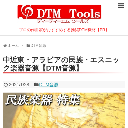
DTMパソコン
10万以内のデスクトップ
プロの作曲家がおすすめする推奨DTM機材【PR】
10万以内のノート
ホーム
DTM音源
DTMに最適なBTOパソコン
中近東・アラビアの民族・エスニッ
静かなパソコン特集
ク楽器音源【DTM音源】
DAW
2021/1/28
DTM音源
DTM音源
オーディオI/F
モニタスピーカー