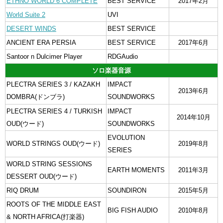
ETHNO WORLD 6 COMPLETE
BEST SERVICE
2017年2月
World Suite 2
UVI
DESERT WINDS
BEST SERVICE
ANCIENT ERA PERSIA
BEST SERVICE
2017年6月
Santoor n Dulcimer Player
RDGAudio
ソロ楽器音源
PLECTRA SERIES 3 / KAZAKH
IMPACT
2013年6月
DOMBRA(ドンブラ)
SOUNDWORKS
PLECTRA SERIES 4 / TURKISH
IMPACT
2014年10月
OUD(ウード)
SOUNDWORKS
EVOLUTION
WORLD STRINGS OUD(ウード)
2019年8月
SERIES
WORLD STRING SESSIONS
EARTH MOMENTS
2011年3月
DESSERT OUD(ウード)
RIQ DRUM
SOUNDIRON
2015年5月
ROOTS OF THE MIDDLE EAST
BIG FISH AUDIO
2010年8月
& NORTH AFRICA(打楽器)