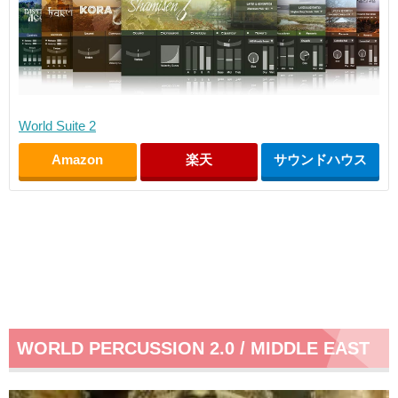
World Suite 2
Amazon
楽天
サウンドハウス
WORLD PERCUSSION 2.0 / MIDDLE EAST