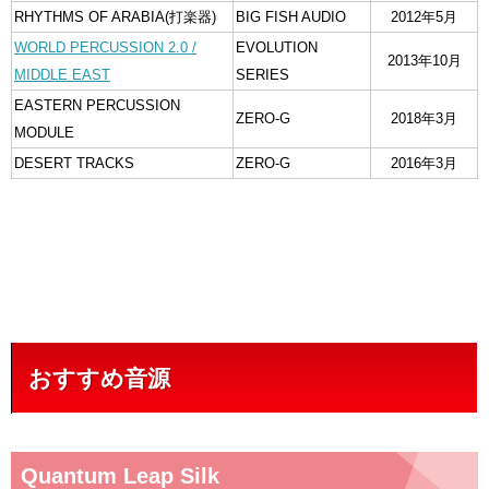
RHYTHMS OF ARABIA(打楽器)
BIG FISH AUDIO
2012年5月
WORLD PERCUSSION 2.0 /
EVOLUTION
2013年10月
MIDDLE EAST
SERIES
EASTERN PERCUSSION
ZERO-G
2018年3月
MODULE
DESERT TRACKS
ZERO-G
2016年3月
おすすめ音源
Quantum Leap Silk