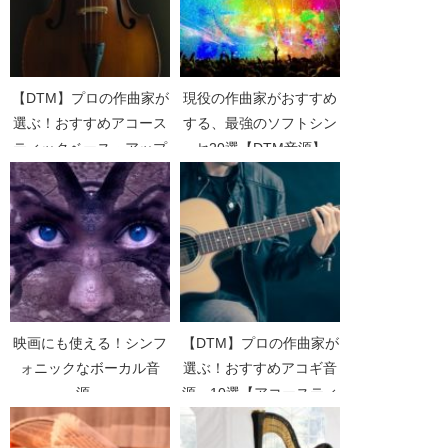
【DTM】プロの作曲家が
現役の作曲家がおすすめ
選ぶ！おすすめアコース
する、最強のソフトシン
ティックベース・アップ
セ20選【DTM音源】
ライトベース・ウッドベ
ース音源
映画にも使える！シンフ
【DTM】プロの作曲家が
ォニックなボーカル音
選ぶ！おすすめアコギ音
源
源 10選【アコースティ
ックギター】