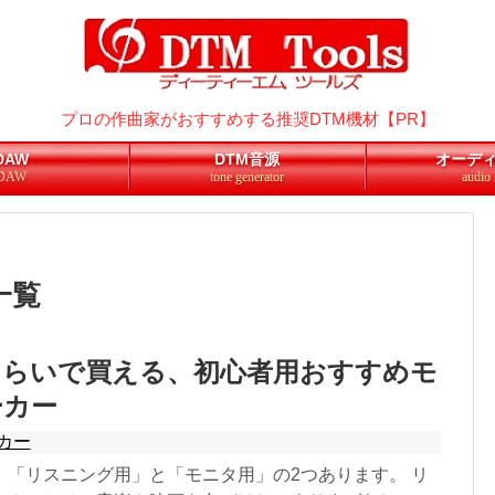
DTMパソコン
10万以内のデスクトップ
プロの作曲家がおすすめする推奨DTM機材【PR】
10万以内のノート
DAW
DTM音源
オーディ
DAW
tone generator
audio 
DTMに最適なBTOパソコン
静かなパソコン特集
一覧
DAW
DTM音源
くらいで買える、初心者用おすすめモ
ーカー
オーディオI/F
カー
モニタスピーカー
、「リスニング用」と「モニタ用」の2つあります。 リ